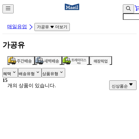
컨
앱
텐
바
츠
바
바
로
매일유업
가공유
더보기
로
가
가
기
가공유
기
혜택
배송유형
상품유형
15
개의 상품이 있습니다.
신상품순