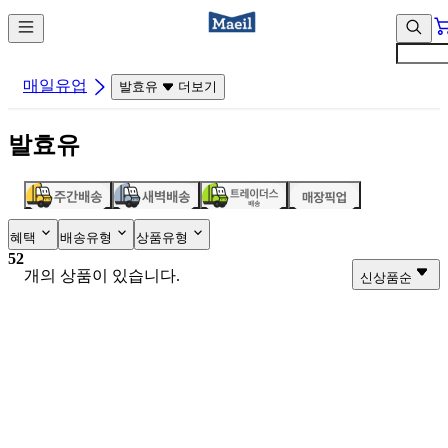
컨
앱
텐
바
츠
바
바
로
매일유업
발효유
더보기
로
가
가
기
발효유
기
혜택
배송유형
상품유형
52
개의 상품이 있습니다.
신상품순