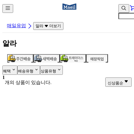
컨
앱
텐
바
츠
바
바
로
매일유업
알라
더보기
로
가
가
기
알라
기
혜택
배송유형
상품유형
1
개의 상품이 있습니다.
신상품순